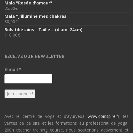
Mala "Rosée d'amour"
35,00
€
Mala "J'illumine mes chakras"
30,00
€
Bols tibétains - Taille L (diam. 24cm)
110,00
€
RECEIVE OUR NEWSLETTER
E-mail
*
Avec le centre de yoga et d'ayurveda
www.coinspire.fr
, les
ventes de ce site et les formations au professorat de yoga,
200h teacher training course, nous soutenons activement et