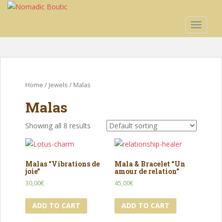
S
k
TOGGLE
i
p
t
o
m
Home
/
Jewels
/ Malas
a
i
Malas
n
c
Showing all 8 results
o
n
t
Malas “Vibrations de
Mala & Bracelet “Un
e
joie”
amour de relation”
n
30,00
€
45,00
€
t
ADD TO CART
ADD TO CART