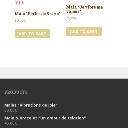
Mala “Je vibre ma
valeur”
Mala “Perles de Shiva”
75,00
€
30,00
€
ADD TO CART
ADD TO CART
PRODUCTS
Malas "Vibrations de joie"
30,00
€
Mala & Bracelet "Un amour de relation"
45,00
€